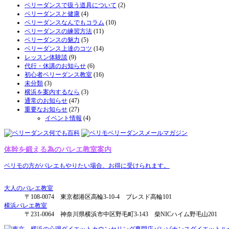
ベリーダンスで扱う道具について
(2)
ベリーダンスと健康
(4)
ベリーダンスなんでもコラム
(10)
ベリーダンスの練習方法
(11)
ベリーダンスの魅力
(5)
ベリーダンス上達のコツ
(14)
レッスン体験談
(9)
代行・休講のお知らせ
(6)
初心者ベリーダンス教室
(16)
未分類
(3)
横浜を案内するなら
(3)
通常のお知らせ
(47)
重要なお知らせ
(27)
イベント情報
(4)
体幹を鍛える為のバレエ教室案内
ベリモの方がバレエもやりたい場合、お得に受けられます。
大人のバレエ教室
〒108-0074 東京都港区高輪3-10-4 ブレスド高輪101
横浜バレエ教室
〒231-0064 神奈川県横浜市中区野毛町3-143 柴NICハイム野毛山201