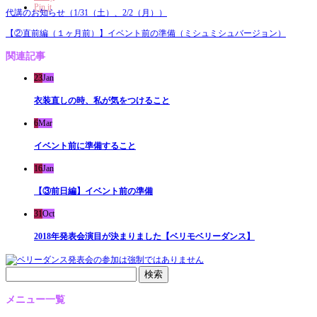
Pin it
代講のお知らせ（1/31（土）、2/2（月））
【②直前編（１ヶ月前）】イベント前の準備（ミシュミシュバージョン）
関連記事
23
Jan
衣装直しの時、私が気をつけること
6
Mar
イベント前に準備すること
16
Jan
【③前日編】イベント前の準備
31
Oct
2018年発表会演目が決まりました【ベリモベリーダンス】
検
索:
メニュー一覧