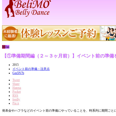
16
Jan
【①準備期間編（２～３ヶ月前）】イベント前の準備
2015
イベント前の準備・注意点
Gm5N7b
Tweet
Share
Hatena
Pocket
RSS
feedly
Pin it
発表会やハフラなどのイベント前の準備にやっていることを、時系列に期間ごと