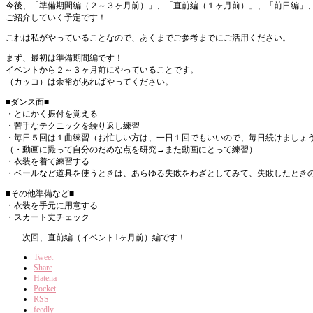
今後、「準備期間編（２～３ヶ月前）」、「直前編（１ヶ月前）」、「前日編」
ご紹介していく予定です！
これは私がやっていることなので、あくまでご参考までにご活用ください。
まず、最初は準備期間編です！
イベントから２～３ヶ月前にやっていることです。
（カッコ）は余裕があればやってください。
■ダンス面■
・とにかく振付を覚える
・苦手なテクニックを繰り返し練習
・毎日５回は１曲練習（お忙しい方は、一日１回でもいいので、毎日続けましょ
（・動画に撮って自分のだめな点を研究→また動画にとって練習）
・衣装を着て練習する
・ベールなど道具を使うときは、あらゆる失敗をわざとしてみて、失敗したとき
■その他準備など■
・衣装を手元に用意する
・スカート丈チェック
次回、直前編（イベント1ヶ月前）編です！
Tweet
Share
Hatena
Pocket
RSS
feedly