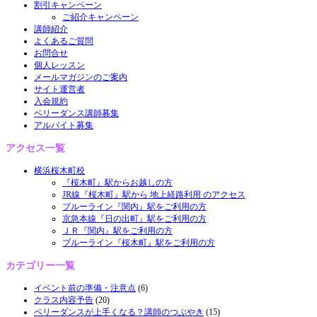
割引キャンペーン
ご紹介キャンペーン
講師紹介
よくあるご質問
お問合せ
個人レッスン
メールマガジンのご案内
サイト運営者
入会規約
ベリーダンス講師募集
アルバイト募集
アクセス一覧
横浜桜木町校
『桜木町』駅からお越しの方
JR線『桜木町』駅から 地上経路利用 のアクセス
ブルーライン『関内』駅をご利用の方
京急本線『日の出町』駅をご利用の方
ＪＲ『関内』駅をご利用の方
ブルーライン『桜木町』駅をご利用の方
カテゴリー一覧
イベント前の準備・注意点
(6)
クラス内容予告
(20)
ベリーダンスが上手くなる？講師のつぶやき
(15)