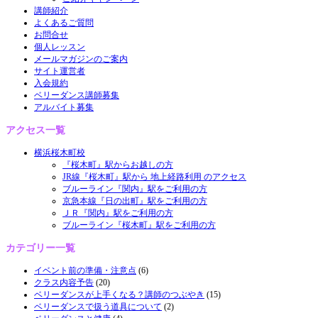
講師紹介
よくあるご質問
お問合せ
個人レッスン
メールマガジンのご案内
サイト運営者
入会規約
ベリーダンス講師募集
アルバイト募集
アクセス一覧
横浜桜木町校
『桜木町』駅からお越しの方
JR線『桜木町』駅から 地上経路利用 のアクセス
ブルーライン『関内』駅をご利用の方
京急本線『日の出町』駅をご利用の方
ＪＲ『関内』駅をご利用の方
ブルーライン『桜木町』駅をご利用の方
カテゴリー一覧
イベント前の準備・注意点
(6)
クラス内容予告
(20)
ベリーダンスが上手くなる？講師のつぶやき
(15)
ベリーダンスで扱う道具について
(2)