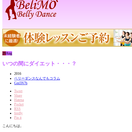
29
Aug
いつの間にダイエット・・・？
2016
ベリーダンスなんでもコラム
Gm5N7b
Tweet
Share
Hatena
Pocket
RSS
feedly
Pin it
こんにちは。