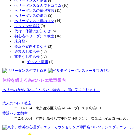
ベリーダンスと健康
(4)
ベリーダンスなんでもコラム
(10)
ベリーダンスの練習方法
(11)
ベリーダンスの魅力
(5)
ベリーダンス上達のコツ
(14)
レッスン体験談
(9)
代行・休講のお知らせ
(6)
初心者ベリーダンス教室
(16)
未分類
(3)
横浜を案内するなら
(3)
通常のお知らせ
(47)
重要なお知らせ
(27)
イベント情報
(4)
体幹を鍛える為のバレエ教室案内
ベリモの方がバレエもやりたい場合、お得に受けられます。
大人のバレエ教室
〒108-0074 東京都港区高輪3-10-4 ブレスド高輪101
横浜バレエ教室
〒231-0064 神奈川県横浜市中区野毛町3-143 柴NICハイム野毛山201