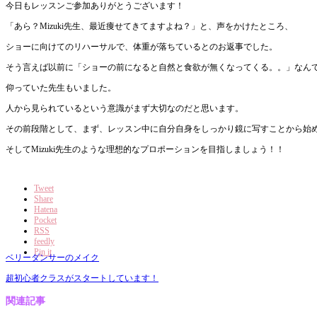
今日もレッスンご参加ありがとうございます！
「あら？Mizuki先生、最近痩せてきてますよね？」と、声をかけたところ、
ショーに向けてのリハーサルで、体重が落ちているとのお返事でした。
そう言えば以前に「ショーの前になると自然と食欲が無くなってくる。。」なん
仰っていた先生もいました。
人から見られているという意識がまず大切なのだと思います。
その前段階として、まず、レッスン中に自分自身をしっかり鏡に写すことから始
そしてMizuki先生のような理想的なプロポーションを目指しましょう！！
Tweet
Share
Hatena
Pocket
RSS
feedly
Pin it
ベリーダンサーのメイク
超初心者クラスがスタートしています！
関連記事