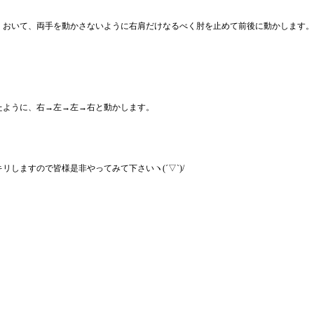
くおいて、
両手を動かさないように右肩だけなるべく肘を止めて前後に動かし
ます。
たように、右→左→左→右と動かします。
キリしますので皆
様是非やってみて下さいヽ(´▽`)/