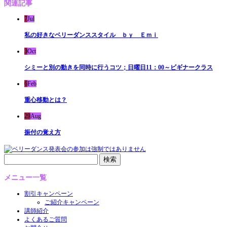
関連記事
7
Jul
私の好きなベリーダンススタイル ｂｙ Ｅｍｉ
3
Oct
シミーと別の動きを同時に行うコツ；日曜日11：00～ビギナークラス
6
Feb
重心移動とは？
29
Aug
振付の覚え方
検
索:
メニュー一覧
割引キャンペーン
ご紹介キャンペーン
講師紹介
よくあるご質問