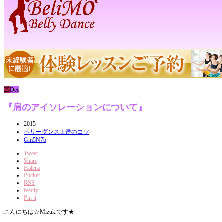
25
Dec
『肩のアイソレーションについて』
2015
ベリーダンス上達のコツ
Gm5N7b
Tweet
Share
Hatena
Pocket
RSS
feedly
Pin it
こんにちは☆Mizukiです★