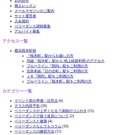
お問合せ
個人レッスン
メールマガジンのご案内
サイト運営者
入会規約
ベリーダンス講師募集
アルバイト募集
アクセス一覧
横浜桜木町校
『桜木町』駅からお越しの方
JR線『桜木町』駅から 地上経路利用 のアクセス
ブルーライン『関内』駅をご利用の方
京急本線『日の出町』駅をご利用の方
ＪＲ『関内』駅をご利用の方
ブルーライン『桜木町』駅をご利用の方
カテゴリー一覧
イベント前の準備・注意点
(6)
クラス内容予告
(20)
ベリーダンスが上手くなる？講師のつぶやき
(15)
ベリーダンスで扱う道具について
(2)
ベリーダンスと健康
(4)
ベリーダンスなんでもコラム
(10)
ベリーダンスの練習方法
(11)