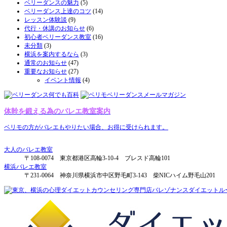
ベリーダンスの魅力
(5)
ベリーダンス上達のコツ
(14)
レッスン体験談
(9)
代行・休講のお知らせ
(6)
初心者ベリーダンス教室
(16)
未分類
(3)
横浜を案内するなら
(3)
通常のお知らせ
(47)
重要なお知らせ
(27)
イベント情報
(4)
体幹を鍛える為のバレエ教室案内
ベリモの方がバレエもやりたい場合、お得に受けられます。
大人のバレエ教室
〒108-0074 東京都港区高輪3-10-4 ブレスド高輪101
横浜バレエ教室
〒231-0064 神奈川県横浜市中区野毛町3-143 柴NICハイム野毛山201