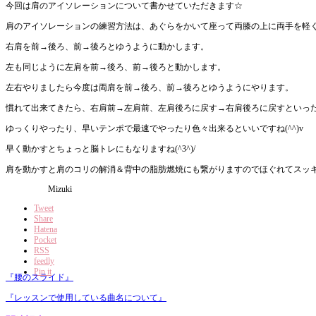
今回は肩のアイソレーションについて書かせていただきます☆
肩のアイソレーションの練習方法は、
あぐらをかいて座って両膝の上に両手を軽
右肩を前→後ろ、前→後ろとゆうように動かします。
左も同じように左肩を前→後ろ、前→後ろと動かします。
左右やりましたら今度は両肩を前→後ろ、前→
後ろとゆうようにやります。
慣れて出来てきたら、右肩前→左肩前、左肩後ろに戻す→
右肩後ろに戻すといっ
ゆっくりやったり、
早いテンポで最速でやったり色々出来るといいですね(^^)v
早く動かすとちょっと脳トレにもなりますね(^3^)/
肩を動かすと肩のコリの解消＆
背中の脂肪燃焼にも繋がりますのでほぐれてスッ
Mizuki
Tweet
Share
Hatena
Pocket
RSS
feedly
Pin it
『腰のスライド』
『レッスンで使用している曲名について』